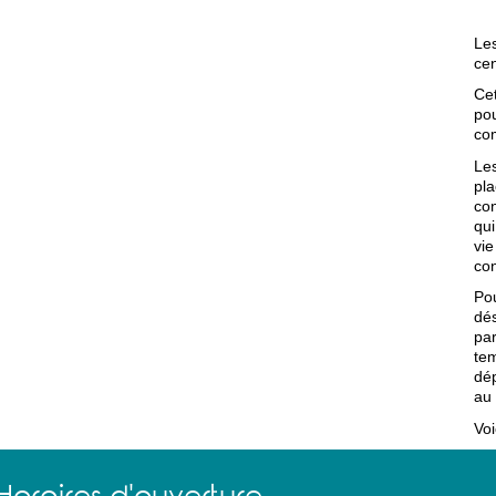
Le
cen
Cet
pou
co
Les
pla
con
qui
vie
con
Pou
dé
pa
tem
dép
au 
Voi