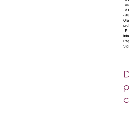
- a
- à
- a
Gr
pro
Rec
inf
L’a
Sto
D
p
c