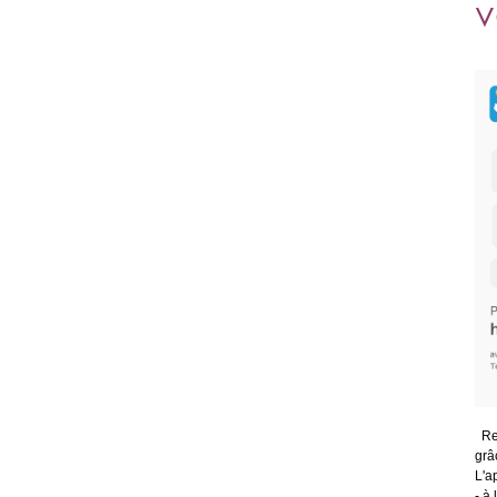
v
Ret
grâ
L'a
- à