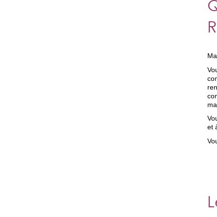
Q
R
Ma
Vou
co
ren
com
mat
Vou
et 
Vo
L