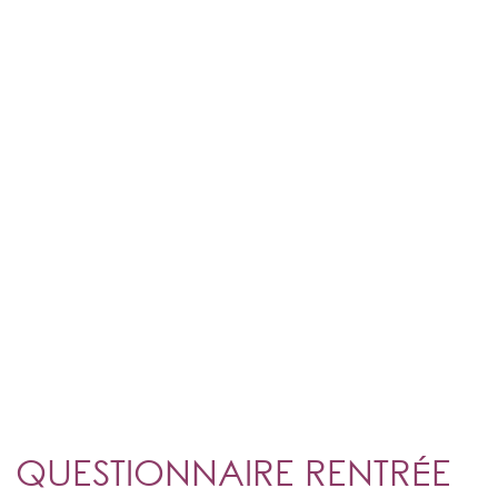
INSCRIPTION NEWSLETTER
PORTAIL FAMILLES
DICRIM
MENUS
LOUER UNE SALLE ET DU MATÉRIEL
P.L.U.
DÉCHETS
QUESTIONNAIRE RENTRÉE